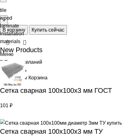
tile
wood
laminate
В корзину
Купить сейчас
installation
materials
New Products
Меню
0
Список желаний
0
Сравнить
0
элементы
Корзина
Сетка сварная 100х100х3 мм ГОСТ
101
₽
Сетка сварная 100х100х3 мм ТУ