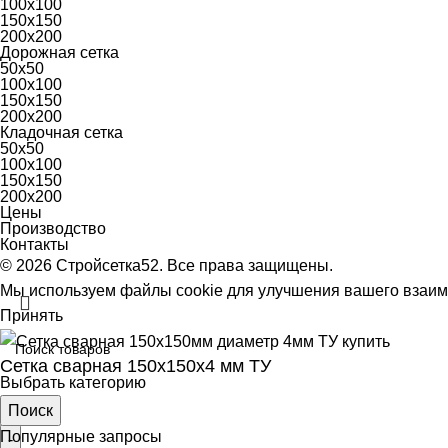
100х100
150х150
200х200
Дорожная сетка
50х50
100х100
150х150
200х200
Кладочная сетка
50х50
100х100
150х150
200х200
Цены
Производство
Контакты
© 2026 Стройсетка52. Все права защищены.
Мы используем файлы cookie для улучшения вашего взаим
Принять
Сетка сварная 150х150х4 мм ТУ
Выбрать категорию
Поиск
89
₽
Популярные запросы