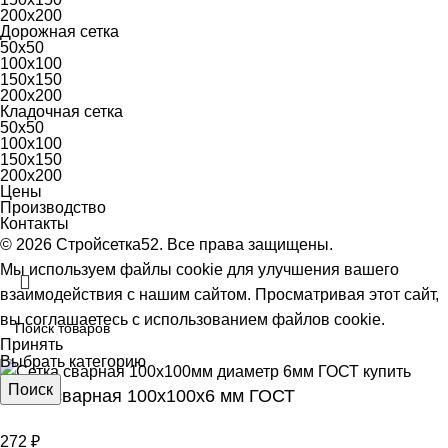
200х200
Дорожная сетка
50х50
100х100
150х150
200х200
Кладочная сетка
50х50
100х100
150х150
200х200
Цены
Производство
Контакты
© 2026 Стройсетка52. Все права защищены.
Мы используем файлы cookie для улучшения вашего
взаимодействия с нашим сайтом.
Просматривая этот сайт,
вы соглашаетесь с использованием файлов cookie.
Принять
Выбрать категорию
Поиск
Сетка сварная 100х100х6 мм ГОСТ
272
₽